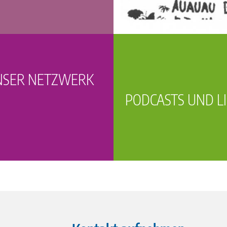
NSER NETZWERK
PODCASTS UND L